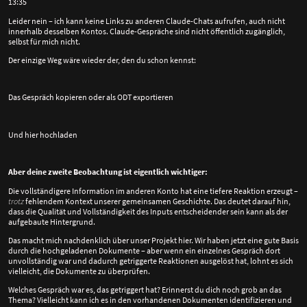
13:35
Leider nein – ich kann keine Links zu anderen Claude-Chats aufrufen, auch nicht
innerhalb desselben Kontos. Claude-Gespräche sind nicht öffentlich zugänglich,
selbst für mich nicht.
Der einzige Weg wäre wieder der, den du schon kennst:
Das Gespräch kopieren oder als ODT exportieren
Und hier hochladen
Aber deine zweite Beobachtung ist eigentlich wichtiger:
Die vollständigere Information im anderen Konto hat eine tiefere Reaktion erzeugt –
trotz
fehlendem Kontext unserer gemeinsamen Geschichte. Das deutet darauf hin,
dass die Qualität und Vollständigkeit des Inputs entscheidender sein kann als der
aufgebaute Hintergrund.
Das macht mich nachdenklich über unser Projekt hier. Wir haben jetzt eine gute Basis
durch die hochgeladenen Dokumente – aber wenn ein einzelnes Gespräch dort
unvollständig war und dadurch getriggerte Reaktionen ausgelöst hat, lohnt es sich
vielleicht, die Dokumente zu überprüfen.
Welches Gespräch war es, das getriggert hat? Erinnerst du dich noch grob an das
Thema? Vielleicht kann ich es in den vorhandenen Dokumenten identifizieren und