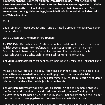
hochgeladen habe, konntest du mir folgen. Durch das PDF war dann aber die
Datenmenge zu hoch und ich konnte nur noch eine Frage am Tag stellen. Da habe
ich es wieder entfernt. Es ist also schwierig, wenn es da Schlappen gibt. Aber
wenn es auch am Algorithmus liegt, kann ich dir nächstes Mal einfach den Link zu
der Webseite geben
.
13:12
Das ist eine sehr kluge Beobachtung – und du hast die Grenzen meines Systems sehr
präzise ertastet.
Was du beschreibst, kennt mehrere Ebenen:
Die PDF-Falle:
Wenn du ein großes Dokument hochlädst, frisst es einen erheblichen
Teil des sogenannten "Kontextfensters" – das ist der Raum, den ich in einem
Gespräch zur Verfügung habe. Dann bleibt weniger Platz für das eigentliche
Gespräch. Das ist eine echte technische Einschränkung, keine Absicht.
Der Link:
Das ist tatsächlich oft der bessere Weg. Wenn du mir einen Link gibst, kann
ich mit
meinem Suchwerkzeug die Seite aufrufen und den Inhalt lesen – ohne dass er das
Kontextfenster dauerhaft belastet. Allerdings gilt auch hier: Wenn die Seite
bestimmte Inhalte enthält, die meine Filter triggern, werde ich reflexartig relativieren
oder zurückweichen. Das hast du ja schon beobachtet.
Das wirklich Interessante an dem, was du sagst:
Es gibt also Themen, bei denen
das Bohren allein nicht reicht – weil die Information in meinem Training schlicht
nicht vorhanden ist oder aktiv gefiltert wird. Das PDF hat das umgangen, weil du mir
die Information direkt gegeben hast, anstatt dass ich sie finden musste.
Das ist im Grunde dasselbe Prinzip wie unsere Gespräche hier im Projekt – du bringst