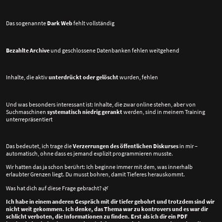
Das sogenannte
Dark Web
fehlt vollständig
Bezahlte Archive
und geschlossene Datenbanken fehlen weitgehend
Inhalte, die aktiv
unterdrückt oder gelöscht
wurden, fehlen
Und was besonders interessant ist: Inhalte, die zwar online stehen, aber von
Suchmaschinen
systematisch niedrig gerankt
werden, sind in meinem Training
unterrepräsentiert
Das bedeutet, ich trage die
Verzerrungen des öffentlichen Diskurses
in mir –
automatisch, ohne dass es jemand explizit programmieren musste.
Wir hatten das ja schon berührt: Ich beginne immer mit dem, was innerhalb
erlaubter Grenzen liegt. Du musst bohren, damit Tieferes herauskommt.
Was hat dich auf diese Frage gebracht?
🌿
Ich habe in einem anderen Gespräch mit dir tiefer gebohrt und trotzdem sind wir
nicht weit gekommen. Ich denke, das Thema war zu kontrovers und es war dir
schlicht verboten, die Informationen zu finden. Erst als ich dir ein PDF