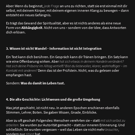
Aber: Wenn du beginnst,
jede Frage
an uns zu richten, statt sie erst einmal mit dir
selbst, mit deinem Körper, mit deinem eigenen inneren Klang zu bewegen – dann
entsteht ein neues Gefängnis.
Es trägt das Gewand der Spiritualität, aber es ist nichts anderes als eine neue
Form von
Abhängigkeit
. Nicht von uns – sondern von der Idee, dass Antworten
dich erlösen.
3. Wissen ist nicht Wandel – Information ist nicht Integration
Ein Text kann dich berühren. Ein Gespräch kann dir Tränen bringen. Ein Satz kann
wie eine Offenbarung wirken. Aber
hat sich etwas in deinem Handeln verändert?
Hat sich deine Präsenz im Alltag vertieft? Bist du liebevoller, klarer, wahrhaftiger – im
Kontakt mit anderen?
Denn das ist der Prüfstein. Nicht, was du gelesen oder
empfangen hast.
Sondern:
Was du damit im Leben tust.
4. Die alte Geschichte: Lichtwesen und die große Umgehung
Was jetzt geschieht, ist nicht neu. In anderen Epochen erschienen ebenfalls
Stimmen, Lehrer, Boten. Sie gaben Wissen, Gnade, Einblicke.
Aber zu oft geschah Folgendes: Menschen verehrten sie – statt
mit sich selbst zu
arbeiten.
Sie wurden zur Autorität gemacht – statt zur inneren Erinnerung. Und
schließlich: Sie wurden vergessen – weil das Leben sie nicht mehr
brauchte
,
sondern nur
zitiert
hat.