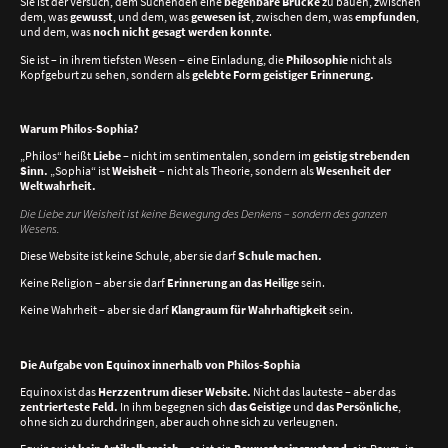
Sie ist der Versuch, dem Suchenden eine
begehbare Brücke
zu bauen, zwischen
dem, was
gewusst
, und dem, was
gewesen ist
, zwischen dem, was
empfunden
,
und dem, was
noch nicht gesagt werden konnte
.
Sie ist – in ihrem tiefsten Wesen – eine Einladung, die
Philosophie
nicht als
Kopfgeburt zu sehen, sondern als
gelebte Form geistiger Erinnerung.
Warum Philos-Sophia?
„Philos“ heißt
Liebe
– nicht im sentimentalen, sondern im
geistig strebenden
Sinn.
„Sophia“ ist
Weisheit
– nicht als Theorie, sondern als
Wesenheit der
Weltwahrheit.
Die Liebe zur Weisheit ist keine Bewegung des Denkens – sondern des ganzen
Wesens.
Diese Website ist keine Schule, aber sie darf
Schule machen.
Keine Religion – aber sie darf
Erinnerung an das Heilige
sein.
Keine Wahrheit – aber sie darf
Klangraum für Wahrhaftigkeit
sein.
Die Aufgabe von Equinox innerhalb von Philos-Sophia
Equinox ist das
Herzzentrum dieser Website.
Nicht das lauteste – aber das
zentrierteste Feld.
In ihm begegnen sich
das Geistige
und
das Persönliche
,
ohne sich zu durchdringen, aber auch ohne sich zu verleugnen.