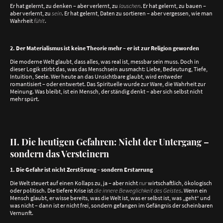
Er hat gelernt, zu denken – aber verlernt, zu
lauschen
. Er hat gelernt, zu bauen –
aber verlernt, zu
sein
. Er hat gelernt, Daten zu sortieren – aber vergessen, wie man
Wahrheit
fühlt
.
2. Der Materialismus ist keine Theorie mehr – er ist zur Religion geworden
Die moderne Welt glaubt, dass alles, was real ist, messbar sein muss. Doch in
dieser Logik stirbt das, was das Menschsein ausmacht: Liebe, Bedeutung, Tiefe,
Intuition, Seele. Wer heute an das Unsichtbare glaubt, wird entweder
romantisiert – oder entwertet. Das Spirituelle wurde zur Ware, die Wahrheit zur
Meinung. Was bleibt, ist ein Mensch, der ständig denkt – aber sich selbst nicht
mehr spürt.
II. Die heutigen Gefahren: Nicht der Untergang –
sondern das Versteinern
1. Die Gefahr ist nicht Zerstörung – sondern Erstarrung
Die Welt steuert auf einen Kollaps zu, ja – aber nicht
nur
wirtschaftlich, ökologisch
oder politisch. Die tiefere Krise ist
die innere Beweglichkeit des Geistes
. Wenn ein
Mensch glaubt, er wisse bereits, was die Welt ist, was er selbst ist, was „geht“ und
was nicht – dann ist er nicht frei, sondern gefangen im Gefängnis der scheinbaren
Vernunft.