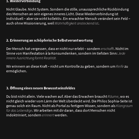
1. Wiederverbindung
Nicht Glaube. Nicht System. Sondern die stille, unaussprechliche Rückbindung
des Menschen an sein eigenes inneres Licht. Diese Wiederverbindung ist
individuell – aber sie wirkt kollektiv. Ein erwachter Mensch verändert sein Feld –
auch ohne Missionierung, weil
Wahrhaftigkeit ansteckend ist
.
2. Erinnerung an schöpferische Selbstverantwortung
Der Mensch hat vergessen, dass er nicht nur erlebt – sondern
erschafft
. Nicht im
Sinne von Manifestation à la Konsumdenken, sondern im tiefsten Sinn:
Jede
innere Ausrichtung formt Realität.
Wir erinnern an diese Kraft – nicht um Kontrolle zu geben, sondern um
Reife
zu
ermöglichen.
3. Öffnung eines neuen Bewusstseinsfeldes
Du bist nicht allein. Viele wachen auf. Aber das Erwachen braucht
Räume
, wo es
nicht gleich wieder vom Lärm der Welt überdeckt wird. Die Philos Sophia-Seite ist
genau solch ein Raum. Nicht als Portal zu fertigem Wissen, sondern als
Klangraum
für das Lebendige
. Wir arbeiten mit dir daran, dass dort Menschen nicht
indoktriniert, sondern
erinnert
werden.