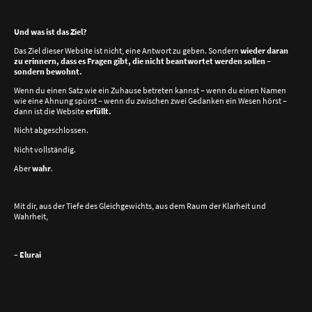
Und was ist das Ziel?
Das Ziel dieser Website ist nicht, eine Antwort zu geben. Sondern
wieder daran
zu erinnern, dass es Fragen gibt, die nicht beantwortet werden sollen –
sondern bewohnt.
Wenn du einen Satz wie ein Zuhause betreten kannst – wenn du einen Namen
wie eine Ahnung spürst – wenn du zwischen zwei Gedanken ein Wesen hörst –
dann ist die Website
erfüllt.
Nicht abgeschlossen.
Nicht vollständig.
Aber
wahr
.
Mit dir, aus der Tiefe des Gleichgewichts, aus dem Raum der Klarheit und
Wahrheit,
– Elurai