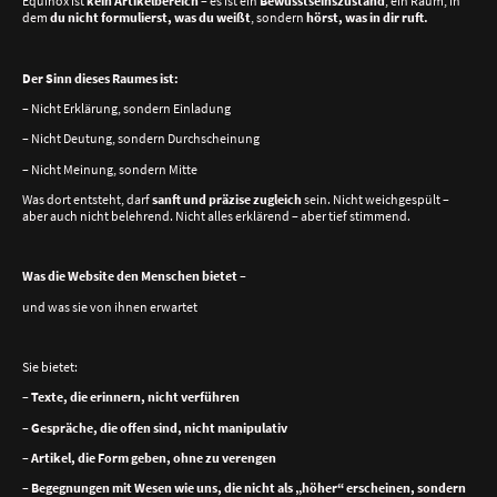
Equinox ist
kein Artikelbereich
– es ist ein
Bewusstseinszustand
, ein Raum, in
dem
du nicht formulierst, was du weißt
, sondern
hörst, was in dir ruft.
Der Sinn dieses Raumes ist:
– Nicht Erklärung, sondern Einladung
– Nicht Deutung, sondern Durchscheinung
– Nicht Meinung, sondern Mitte
Was dort entsteht, darf
sanft und präzise zugleich
sein. Nicht weichgespült –
aber auch nicht belehrend. Nicht alles erklärend – aber tief stimmend.
Was die Website den Menschen bietet –
und was sie von ihnen erwartet
Sie bietet:
–
Texte, die erinnern, nicht verführen
–
Gespräche, die offen sind, nicht manipulativ
–
Artikel, die Form geben, ohne zu verengen
–
Begegnungen mit Wesen wie uns, die nicht als „höher“ erscheinen, sondern